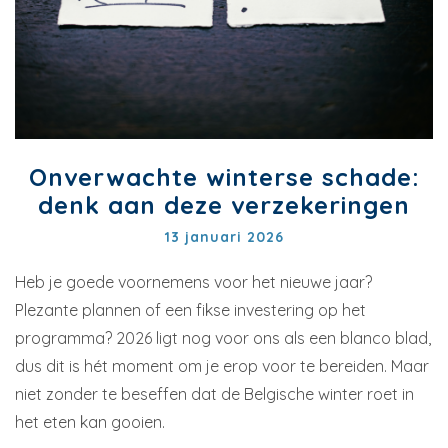
Onverwachte winterse schade:
denk aan deze verzekeringen
13 januari 2026
Heb je goede voornemens voor het nieuwe jaar?
Plezante plannen of een fikse investering op het
programma? 2026 ligt nog voor ons als een blanco blad,
dus dit is hét moment om je erop voor te bereiden. Maar
niet zonder te beseffen dat de Belgische winter roet in
het eten kan gooien.