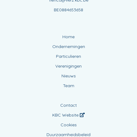
fienco@verz.kbc.be
BE0884653658
Home
Ondernemingen
Particulieren
Verenigingen
Nieuws
Team
Contact
KBC Website
Cookies
Duurzaamheidsbeleid