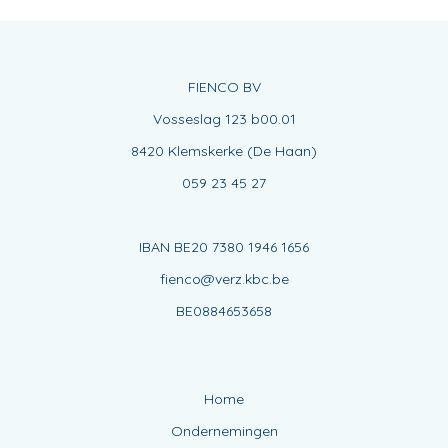
FIENCO BV
Vosseslag 123 b00.01
8420 Klemskerke (De Haan)
059 23 45 27
IBAN BE20 7380 1946 1656
fienco@verz.kbc.be
BE0884653658
Home
Ondernemingen