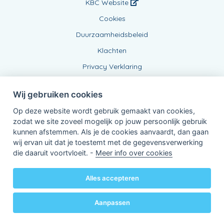
KBC Website
Cookies
Duurzaamheidsbeleid
Klachten
Privacy Verklaring
Wij gebruiken cookies
Op deze website wordt gebruik gemaakt van cookies,
zodat we site zoveel mogelijk op jouw persoonlijk gebruik
kunnen afstemmen. Als je de cookies aanvaardt, dan gaan
wij ervan uit dat je toestemt met de gegevensverwerking
Verbonden Agent, BE0884653658
die daaruit voortvloeit. -
Meer info over cookies
van KBC Verzekeringen nv
Professor Roger Van Overstraetenplein 2
3000 Leuven - Belgie
Alles accepteren
BTW BE 0403.552.563 - RPR Leuven
Powered by
KBC-Agent
(
versie 3.21.0
)
Bene.be
© 2026 alle rechten voorbehouden
Aanpassen