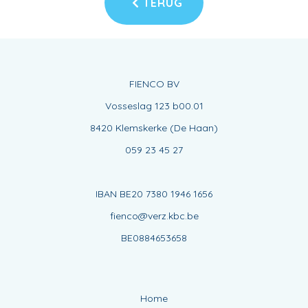
TERUG
FIENCO BV
Vosseslag 123 b00.01
8420 Klemskerke (De Haan)
059 23 45 27
IBAN BE20 7380 1946 1656
fienco@verz.kbc.be
BE0884653658
Home