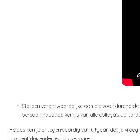
Stel een verantwoordelijke aan die voortdurend de
persoon houdt de kennis van alle collega’s up-to-d
Helaas kan je er tegenwoordig van uitgaan dat je vroeg o
moment duizenden euro’s besparen.