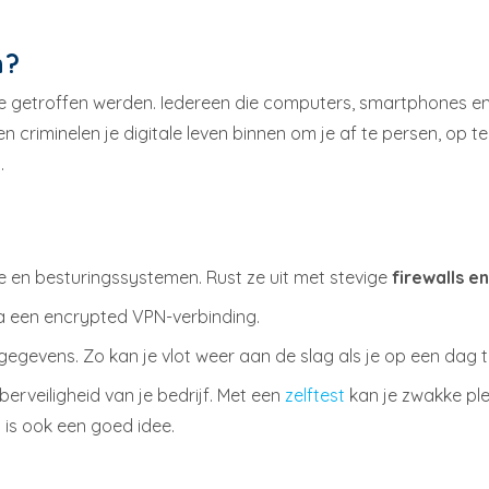
n?
 getroffen werden. Iedereen die computers, smartphones en in
criminelen je digitale leven binnen om je af te persen, op te 
.
e en besturingssystemen. Rust ze uit met stevige
firewalls e
a een encrypted VPN-verbinding.
egevens. Zo kan je vlot weer aan de slag als je op een dag toc
erveiligheid van je bedrijf. Met een
zelftest
kan je zwakke ple
 is ook een goed idee.