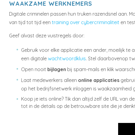
WAAKZAME WERKNEMERS
Digitale criminelen passen hun truken razendsnel aan. M
van tijd tot tijd een
training over cybercriminaliteit
en test
Geef alvast deze vuistregels door:
Gebruik voor elke applicatie een ander, moeilijk te
een digitale
wachtwoordkluis
. Stel daarbovenop twe
Open nooit
bijlagen
bij spam-mails en klik waars
Laat medewerkers alleen
online applicaties
gebruik
op het bedrijfsnetwerk inloggen is waakzaamheid 
Koop je iets online? Tik dan altijd zelf de URL van d
tot in de details op de betrouwbare site die je denk