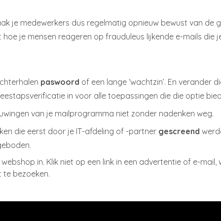
aak je medewerkers dus regelmatig opnieuw bewust van de gev
 hoe je mensen reageren op frauduleus lijkende e-mails die je
 achterhalen
paswoord
of een lange ‘wachtzin’. En verander d
estapsverificatie in voor alle toepassingen die die optie bie
chuwingen van je mailprogramma niet zonder nadenken weg.
en die eerst door je IT-afdeling of -partner
gescreend
werd
geboden.
e webshop in. Klik niet op een link in een advertentie of e-mai
t te bezoeken.