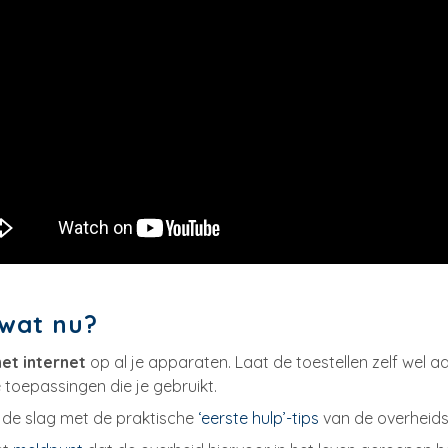
 wat nu?
et internet
op al je apparaten. Laat de toestellen zelf wel a
e toepassingen die je gebruikt.
n de slag met de praktische
‘eerste hulp’-tips
van de overheid