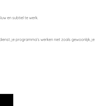
uw en subtiel te werk.
ienst, je programma’s werken niet zoals gewoonlijk, je