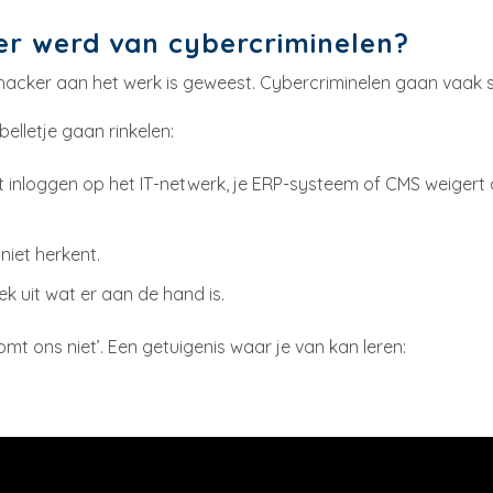
fer werd van cybercriminelen?
 hacker aan het werk is geweest. Cybercriminelen gaan vaak sl
elletje gaan rinkelen:
inloggen op het IT-netwerk, je ERP-systeem of CMS weigert d
niet herkent.
ek uit wat er aan de hand is.
mt ons niet’. Een getuigenis waar je van kan leren: