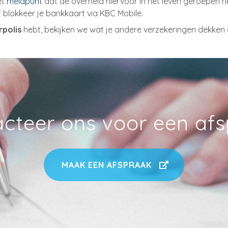
et
meldpunt
dat de overheid hiervoor in het leven geroepen he
f blokkeer je bankkaart via KBC Mobile.
rpolis
hebt, bekijken we wat je andere verzekeringen dekken 
cteer ons voor een af
MAAK EEN AFSPRAAK