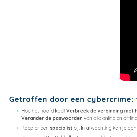
Getroffen door een cybercrime:
Hou het hoofd koel!
Verbreek de verbinding met h
Verander de paswoorden
van alle online en offlin
Roep er een
specialist
bij. In afwachting kan je aa