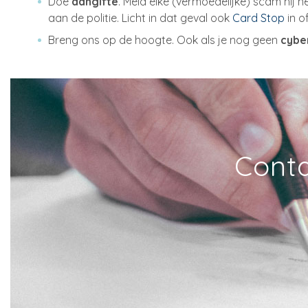
Doe
aangifte
. Meld elke (vermoedelijke) scam hij h
aan de politie. Licht in dat geval ook
Card Stop
in o
Breng ons op de hoogte. Ook als je nog geen
cybe
Conta