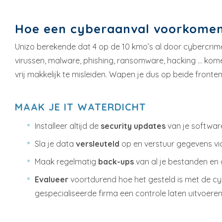
Hoe een cyberaanval voorkome
Unizo berekende dat 4 op de 10 kmo’s al door cybercrime
virussen, malware, phishing, ransomware, hacking … komen 
vrij makkelijk te misleiden. Wapen je dus op beide fronten
MAAK JE IT WATERDICHT
Installeer altijd de
security updates
van je softwar
Sla je data
versleuteld
op en verstuur gegevens vi
Maak regelmatig
back-ups
van al je bestanden en g
Evalueer
voortdurend hoe het gesteld is met de cyb
gespecialiseerde firma een controle laten uitvoeren