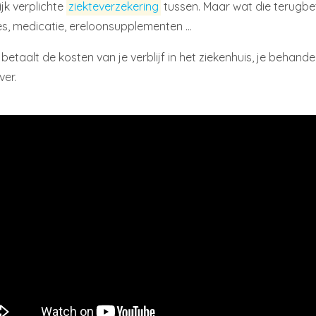
jk verplichte
ziekteverzekering
tussen. Maar wat die terugbeta
es, medicatie, ereloonsupplementen …
 betaalt de kosten van je verblijf in het ziekenhuis, je behand
ver.