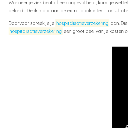
Wanneer je ziek bent of een ongeval hebt, komt je wetteli
belandt. Denk maar aan de extra labokosten, consultati
Daarvoor spreek je je
hospitalisatieverzekering
aan. Die
hospitalisatieverzekering
een groot deel van je kosten o