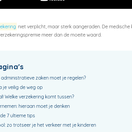
zekering
niet verplicht, maar sterk aangeraden. De medische 
ne verzekeringspremie meer dan de moeite waard.
agina's
ke administratieve zaken moet je regelen?
a je veilig de weg op
l! Welke verzekering komt tussen?
rnemen: hieraan moet je denken
de 7 ultieme tips
ol: zo trotseer je het verkeer met je kinderen