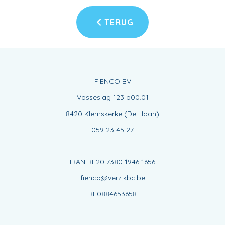
TERUG
FIENCO BV
Vosseslag 123 b00.01
8420 Klemskerke (De Haan)
059 23 45 27
IBAN BE20 7380 1946 1656
fienco@verz.kbc.be
BE0884653658